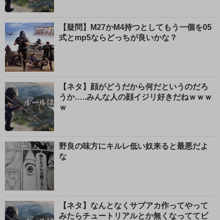
じ
る
【疑問】M27かM4持つとしてもう一個を05
式とmp5ならどっちが良いかな？
【ネタ】顔がどうだから何だというのだろ
うか…..みんな人の顔イジリ好きだねｗｗｗ
ｗ
野良の味方にキルレ低い奴来ると最悪だよ
な
【ネタ】なんとなくサブアカ作ってやって
みたらチュートリアルとか無くなっててビ