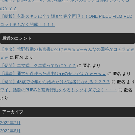
の？？？
【朗報】衣装スキンは全て顔まで完全再現！！ONE PIECE FILM RED
コラボまもなく開催！！！！
最近のコメント
【ネタ】荒野行動の名言書いてけｗｗｗｗ⇐みんなの回答がコチラｗｗ
ｗｗ
に
匿名
より
【疑問】エマ式、クエ式ってなに？？？
に
匿名
より
【議論】通常が過疎った理由は●●のせいだよなｗｗｗｗ
に
匿名
より
【疑問】48歳で今年から始めたけど猛者になれる？？？？
に
匿名
より
ワイ、話題のPUBGと荒野行動をやるもクソすぎて泣く・・・
に
匿名
より
アーカイブ
2022年7月
2022年6月