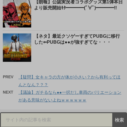
【朗報】公認実況者コラボグッズ第1弾本日
より販売開始ｷﾀ━━━━(ﾟ∀ﾟ)━━━━!!
【ネタ】最近クソゲーすぎてPUBGに移行
した⇐PUBGは●●が強すぎてな・・・
PREV
【疑問】女キャラの方が体が小さい？から有利ってほ
んとなん？？？
NEXT
【議論】ガチるなら●●一択だし車両のバリエーション
がある意味がないよねｗｗｗｗｗｗ