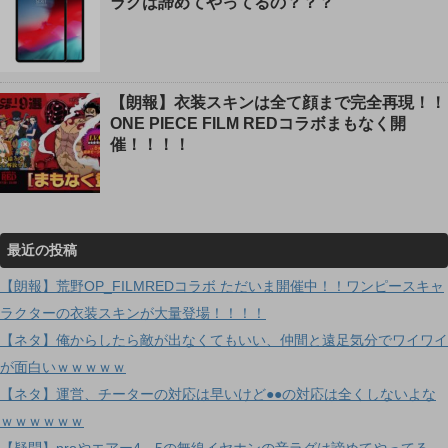
ラグは諦めてやってるの？？？
【朗報】衣装スキンは全て顔まで完全再現！！
ONE PIECE FILM REDコラボまもなく開
催！！！！
最近の投稿
【朗報】荒野OP_FILMREDコラボ ただいま開催中！！ワンピースキャ
ラクターの衣装スキンが大量登場！！！！
【ネタ】俺からしたら敵が出なくてもいい、仲間と遠足気分でワイワイ
が面白いｗｗｗｗｗ
【ネタ】運営、チーターの対応は早いけど●●の対応は全くしないよな
ｗｗｗｗｗｗ
【疑問】proやエアー4、5の無線イヤホンの音ラグは諦めてやってる