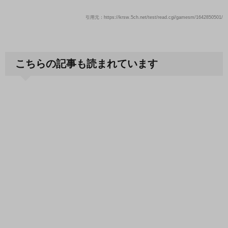
引用元：https://krsw.5ch.net/test/read.cgi/gamesm/1642850501/
こちらの記事も読まれています