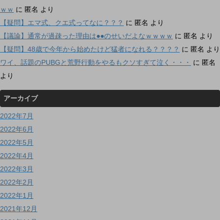
ｗｗ
に
匿名
より
【疑問】エマ式、クエ式ってなに？？？
に
匿名
より
【議論】通常が過疎った理由は●●のせいだよなｗｗｗｗ
に
匿名
より
【疑問】48歳で今年から始めたけど猛者になれる？？？？
に
匿名
より
ワイ、話題のPUBGと荒野行動をやるもクソすぎて泣く・・・
に
匿名
より
アーカイブ
2022年7月
2022年6月
2022年5月
2022年4月
2022年3月
2022年2月
2022年1月
2021年12月