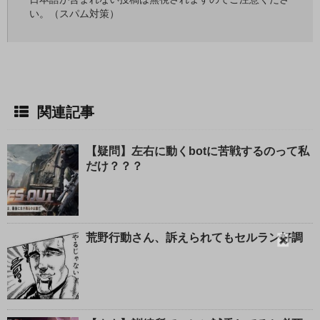
い。（スパム対策）
関連記事
【疑問】左右に動くbotに苦戦するのって私
だけ？？？
閉
荒野行動さん、訴えられてもセルラン好調
じ
る