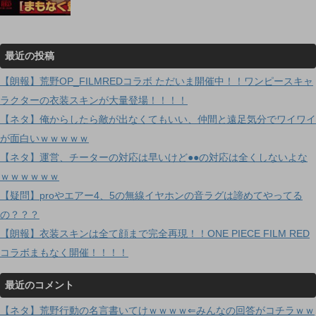
最近の投稿
【朗報】荒野OP_FILMREDコラボ ただいま開催中！！ワンピースキャ
ラクターの衣装スキンが大量登場！！！！
【ネタ】俺からしたら敵が出なくてもいい、仲間と遠足気分でワイワイ
が面白いｗｗｗｗｗ
【ネタ】運営、チーターの対応は早いけど●●の対応は全くしないよな
ｗｗｗｗｗｗ
【疑問】proやエアー4、5の無線イヤホンの音ラグは諦めてやってる
の？？？
【朗報】衣装スキンは全て顔まで完全再現！！ONE PIECE FILM RED
コラボまもなく開催！！！！
最近のコメント
【ネタ】荒野行動の名言書いてけｗｗｗｗ⇐みんなの回答がコチラｗｗ