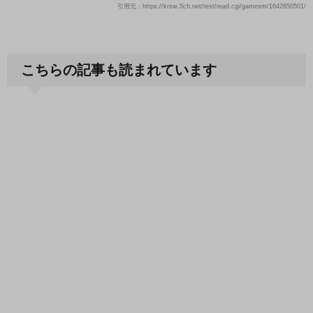
引用元：https://krsw.5ch.net/test/read.cgi/gamesm/1642850501/
こちらの記事も読まれています