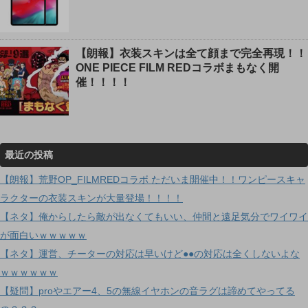
【朗報】衣装スキンは全て顔まで完全再現！！
ONE PIECE FILM REDコラボまもなく開
催！！！！
最近の投稿
【朗報】荒野OP_FILMREDコラボ ただいま開催中！！ワンピースキャ
ラクターの衣装スキンが大量登場！！！！
【ネタ】俺からしたら敵が出なくてもいい、仲間と遠足気分でワイワイ
が面白いｗｗｗｗｗ
【ネタ】運営、チーターの対応は早いけど●●の対応は全くしないよな
ｗｗｗｗｗｗ
【疑問】proやエアー4、5の無線イヤホンの音ラグは諦めてやってる