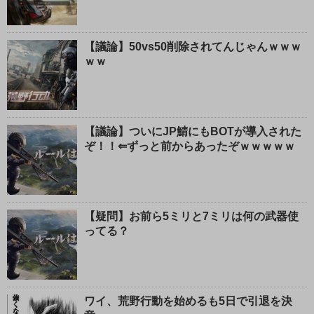
【議論】50vs50削除されてんじゃんｗｗｗ
ｗｗ
【議論】ついにJP鯖にもBOTが導入された
ぞ！！⇐ずっと前からあったぞｗｗｗｗｗ
【疑問】お前ら5ミリと7ミリは何の武器使
ってる？
ワイ、荒野行動を始めるも5日で引退を決