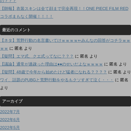
の？？？
【朗報】衣装スキンは全て顔まで完全再現！！ONE PIECE FILM RED
コラボまもなく開催！！！！
最近のコメント
【ネタ】荒野行動の名言書いてけｗｗｗｗ⇐みんなの回答がコチラｗｗ
ｗｗ
に
匿名
より
【疑問】エマ式、クエ式ってなに？？？
に
匿名
より
【議論】通常が過疎った理由は●●のせいだよなｗｗｗｗ
に
匿名
より
【疑問】48歳で今年から始めたけど猛者になれる？？？？
に
匿名
より
ワイ、話題のPUBGと荒野行動をやるもクソすぎて泣く・・・
に
匿名
より
アーカイブ
2022年7月
2022年6月
2022年5月