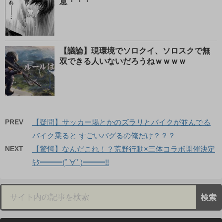
意・・・
【議論】現環境でソロクイ、ソロスクで無
双できる人いないだろうねｗｗｗｗ
PREV
【疑問】サッカー場とかのズラリとバイクが並んでる
バイク乗ると すごいバグるの俺だけ？？？
NEXT
【驚愕】なんだこれ！？荒野行動×三体コラボ開催決定
ｷﾀ━━━(ﾟ∀ﾟ)━━━!!