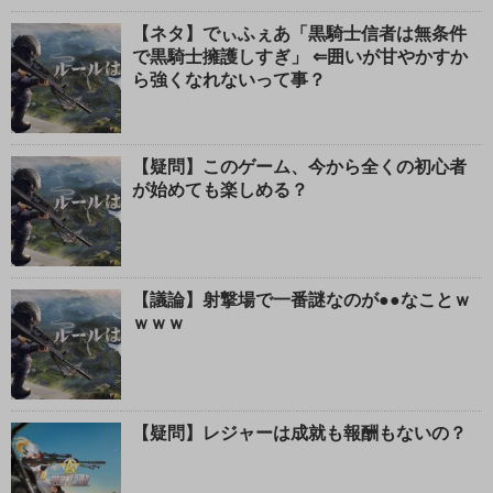
る
【ネタ】でぃふぇあ「黒騎士信者は無条件
で黒騎士擁護しすぎ」 ⇐囲いが甘やかすか
ら強くなれないって事？
【疑問】このゲーム、今から全くの初心者
が始めても楽しめる？
【議論】射撃場で一番謎なのが●●なことｗ
ｗｗｗ
【疑問】レジャーは成就も報酬もないの？