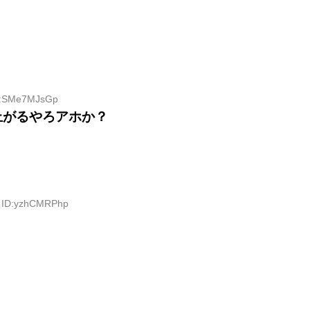
ID:SMe7MJsGp
上がるやろアホか？
3 ID:yzhCMRPhp