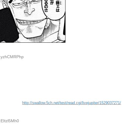
ID:yzhCMRPhp
http://swallow.5ch.net/test/read.cgi/livejupiter/1529037271/
:EItzl5Mh0