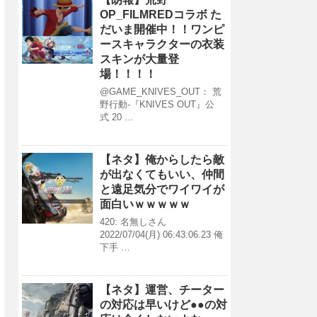
OP_FILMREDコラボ た
だいま開催中！！ワンピ
ースキャラクターの衣装
スキンが大量登
場！！！！
@GAME_KNIVES_OUT： 荒
野行動-『KNIVES OUT』公
式 20 …
【ネタ】俺からしたら敵
が出なくてもいい、仲間
と遠足気分でワイワイが
面白いｗｗｗｗｗ
420: 名無しさん
2022/07/04(月) 06:43:06.23 俺
下手 …
【ネタ】運営、チーター
の対応は早いけど●●の対