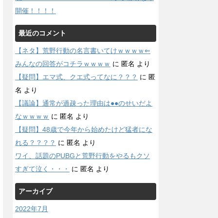
開催！！！！
最近のコメント
【ネタ】荒野行動の名言書いてけｗｗｗｗ⇐
みんなの回答がコチラｗｗｗｗ
に
匿名
より
【疑問】エマ式、クエ式ってなに？？？
に
匿
名
より
【議論】通常が過疎った理由は●●のせいだよ
なｗｗｗｗ
に
匿名
より
【疑問】48歳で今年から始めたけど猛者にな
れる？？？？
に
匿名
より
ワイ、話題のPUBGと荒野行動をやるもクソ
すぎて泣く・・・
に
匿名
より
アーカイブ
2022年7月