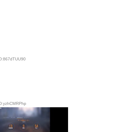
 ID:867dTUU90
 ID:yzhCMRPhp