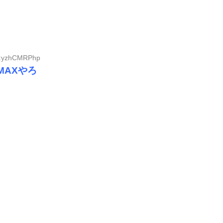
ID:yzhCMRPhp
MAXやろ