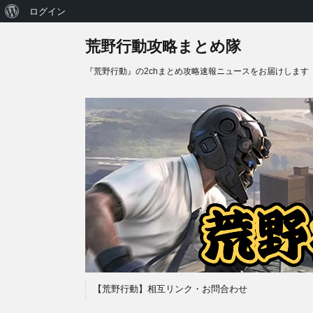
WordPress
ログイン
に
荒野行動攻略まとめ隊
つ
『荒野行動』の2chまとめ攻略速報ニュースをお届けします
い
て
【荒野行動】相互リンク・お問合わせ