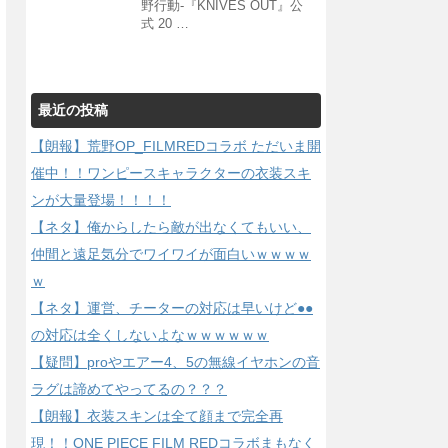
野行動-『KNIVES OUT』公
式 20 …
最近の投稿
【朗報】荒野OP_FILMREDコラボ ただいま開
催中！！ワンピースキャラクターの衣装スキ
ンが大量登場！！！！
【ネタ】俺からしたら敵が出なくてもいい、
仲間と遠足気分でワイワイが面白いｗｗｗｗ
ｗ
【ネタ】運営、チーターの対応は早いけど●●
の対応は全くしないよなｗｗｗｗｗｗ
【疑問】proやエアー4、5の無線イヤホンの音
ラグは諦めてやってるの？？？
【朗報】衣装スキンは全て顔まで完全再
現！！ONE PIECE FILM REDコラボまもなく