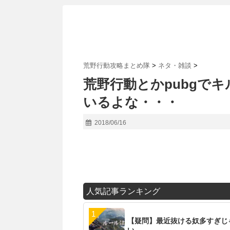
荒野行動攻略まとめ隊
>
ネタ・雑談
>
荒野行動とかpubgで
いるよな・・・
2018/06/16
人気記事ランキング
【疑問】最近抜ける奴多すぎじ