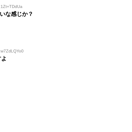
D:1Zt+TDdUa
たいな感じか？
ID:w7ZdLQYo0
すよ