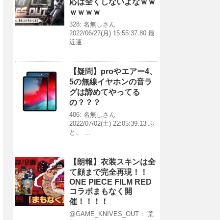
応は全くしないよなｗｗ
ｗｗｗｗ
328: 名無しさん
2022/06/27(月) 15:55:37.80 最
近運 …
【疑問】proやエアー4、
5の無線イヤホンの音ラ
グは諦めてやってる
の？？？
406: 名無しさん
2022/07/02(土) 22:05:39.13 ふ
と、 …
【朗報】衣装スキンは全
て顔まで完全再現！！
ONE PIECE FILM RED
コラボまもなく開
催！！！！
@GAME_KNIVES_OUT： 荒