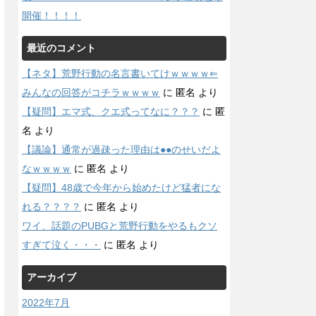
開催！！！！
最近のコメント
【ネタ】荒野行動の名言書いてけｗｗｗｗ⇐
みんなの回答がコチラｗｗｗｗ
に
匿名
より
【疑問】エマ式、クエ式ってなに？？？
に
匿
名
より
【議論】通常が過疎った理由は●●のせいだよ
なｗｗｗｗ
に
匿名
より
【疑問】48歳で今年から始めたけど猛者にな
れる？？？？
に
匿名
より
ワイ、話題のPUBGと荒野行動をやるもクソ
すぎて泣く・・・
に
匿名
より
アーカイブ
2022年7月