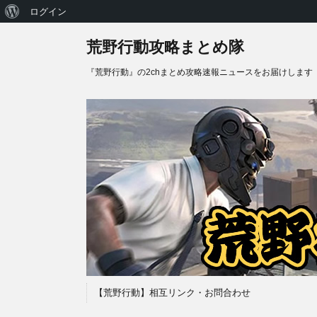
WordPress
ログイン
に
荒野行動攻略まとめ隊
つ
『荒野行動』の2chまとめ攻略速報ニュースをお届けします
い
て
【荒野行動】相互リンク・お問合わせ