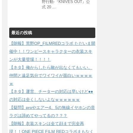
野行動-『KNIVES OUT』公
式 20 …
最近の投稿
【朗報】荒野OP_FILMREDコラボ ただいま開
催中！！ワンピースキャラクターの衣装スキ
ンが大量登場！！！！
【ネタ】俺からしたら敵が出なくてもいい、
仲間と遠足気分でワイワイが面白いｗｗｗｗ
ｗ
【ネタ】運営、チーターの対応は早いけど●●
の対応は全くしないよなｗｗｗｗｗｗ
【疑問】proやエアー4、5の無線イヤホンの音
ラグは諦めてやってるの？？？
【朗報】衣装スキンは全て顔まで完全再
現！！ONE PIECE FILM REDコラボまもなく