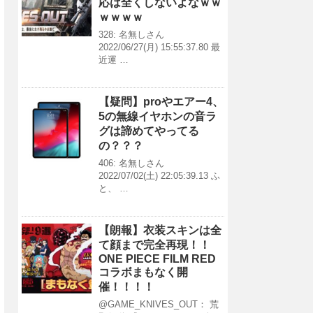
応は全くしないよなｗｗ
ｗｗｗｗ
328: 名無しさん
2022/06/27(月) 15:55:37.80 最
近運 …
【疑問】proやエアー4、
5の無線イヤホンの音ラ
グは諦めてやってる
の？？？
406: 名無しさん
2022/07/02(土) 22:05:39.13 ふ
と、 …
【朗報】衣装スキンは全
て顔まで完全再現！！
ONE PIECE FILM RED
コラボまもなく開
催！！！！
@GAME_KNIVES_OUT： 荒