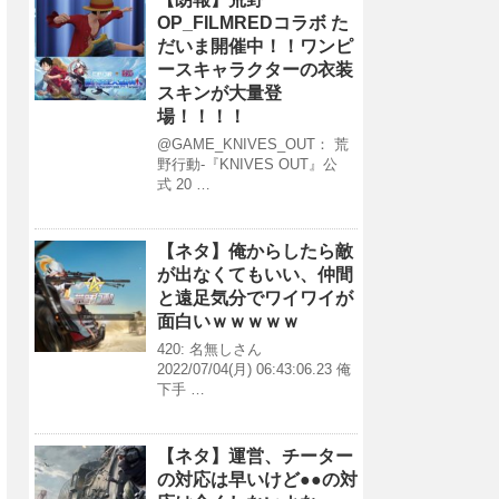
OP_FILMREDコラボ た
だいま開催中！！ワンピ
ースキャラクターの衣装
スキンが大量登
場！！！！
@GAME_KNIVES_OUT： 荒
野行動-『KNIVES OUT』公
式 20 …
【ネタ】俺からしたら敵
が出なくてもいい、仲間
と遠足気分でワイワイが
面白いｗｗｗｗｗ
420: 名無しさん
2022/07/04(月) 06:43:06.23 俺
下手 …
【ネタ】運営、チーター
の対応は早いけど●●の対