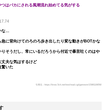
のやつはバカにされる風潮流れ始めてる気がする
17.74
かな…
ら急に背向けてのろのろ歩き出したり変な動きがBOTかな
かりそうだし、常にいるだろうから付近で暴言吐くのはや
大丈夫な気はするけど
は驚いた
引用元：https://krsw.5ch.net/test/read.cgi/gamesm/1598116656/
す