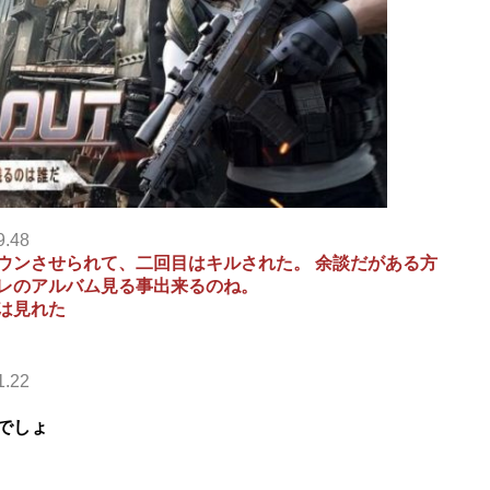
9.48
ウンさせられて、二回目はキルされた。 余談だがある方
レのアルバム見る事出来るのね。
は見れた
1.22
でしょ