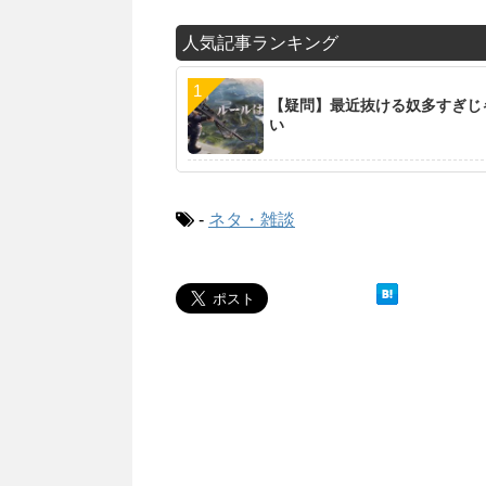
人気記事ランキング
【疑問】最近抜ける奴多すぎじ
い
-
ネタ・雑談